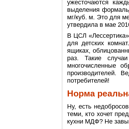
ужесточаются кажд
выделения формальд
мг/куб. м. Это для 
утвердила в мае 20
В ЦСЛ «Лессертика»
для детских комна
ящиках, облицованн
раз. Такие случа
многочисленные о
производителей. В
потребителей!
Норма реальна
Ну, есть недобросов
теми, кто хочет пре
кухни МДФ? Не завы