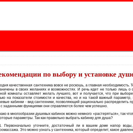
екомендации по выбору и установке душ
одня качественная сантехника вовсе не роскошь, а главная необходимость. Т
аничены в своих желаниях и возможностях. И речь идет не только лишь о 
ной комнаты оставляет желать лучшего, вот и получается, что при выборе
ько на показатели стоимости и качества, но и на такой важный параметр
евые кабинки - вид сантехники, позволяющий рационально распределить про
 с заданными функциями они справляются более чем успешно.
ако в многообразии душевых кабинок можно немного «растеряться», так что
оторые параметры. Так как правильно выбрать кабинку для душа?
. Первоначально уточните, достаточный ли в вашем доме напор воды,
ромассажа. Это можно узнать у сантехника, который определит, какое давле