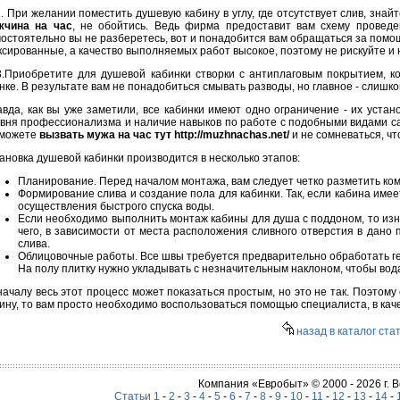
 При желании поместить душевую кабину в углу, где отсутствует слив, знай
жчина на час
, не обойтись. Ведь фирма предоставит вам схему провед
остоятельно вы не разберетесь, вот и понадобится вам обращаться за помо
сированные, а качество выполняемых работ высокое, поэтому не рискуйте и 
Приобретите для душевой кабинки створки с антиплаговым покрытием, к
нке. В результате вам не понадобиться смывать разводы, но главное - слишко
вда, как вы уже заметили, все кабинки имеют одно ограничение - их уста
вня профессионализма и наличие навыков по работе с подобными видами сан
 можете
вызвать мужа на час тут http://muzhnachas.net/
и не сомневаться, чт
ановка душевой кабинки производится в несколько этапов:
Планирование. Перед началом монтажа, вам следует четко разметить комн
Формирование слива и создание пола для кабинки. Так, если кабина име
осуществления быстрого спуска воды.
Если необходимо выполнить монтаж кабины для душа с поддоном, то изн
чего, в зависимости от места расположения сливного отверстия в дано
слива.
Облицовочные работы. Все швы требуется предварительно обработать г
На полу плитку нужно укладывать с незначительным наклоном, чтобы вода
ачалу весь этот процесс может показаться простым, но это не так. Поэтом
ину, то вам просто необходимо воспользоваться помощью специалиста, в каче
назад в каталог ста
Компания «Евробыт» © 2000 - 2026 г.
Статьи 1
-
2
-
3
-
4
-
5
-
6
-
7
-
8
-
9
-
10
-
11
-
12
-
13
-
14
-