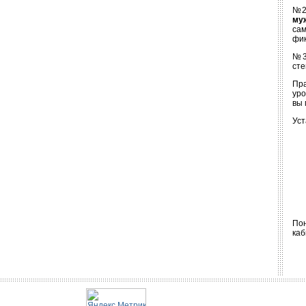
№2.
му
сам
фик
№3.
сте
Пра
уро
вы
Уст
Пон
каб