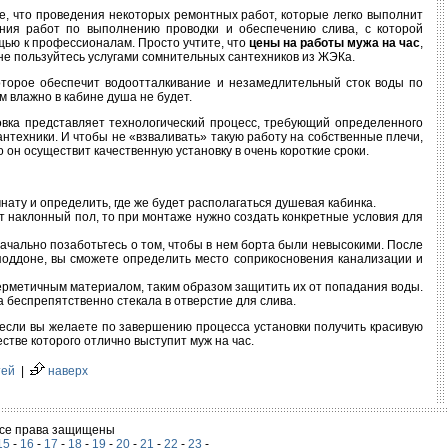
те, что проведения некоторых ремонтных работ, которые легко выполнит
ения работ по выполнению проводки и обеспечению слива, с которой
щью к профессионалам. Просто учтите, что
цены на работы мужа на час
,
не пользуйтесь услугами сомнительных сантехников из ЖЭКа.
оторое обеспечит водоотталкивание и незамедлительный сток воды по
м влажно в кабине душа не будет.
новка представляет технологический процесс, требующий определенного
техники. И чтобы не «взваливать» такую работу на собственные плечи,
о он осуществит качественную установку в очень короткие сроки.
ату и определить, где же будет располагаться душевая кабинка.
ет наклонный пол, то при монтаже нужно создать конкретные условия для
ачально позаботьтесь о том, чтобы в нем борта были невысокими. После
 поддоне, вы сможете определить место соприкосновения канализации и
ерметичным материалом, таким образом защитить их от попадания воды.
 беспрепятственно стекала в отверстие для слива.
у если вы желаете по завершению процесса установки получить красивую
стве которого отлично выступит муж на час.
тей
|
наверх
 Все права защищены
15
-
16
-
17
-
18
-
19
-
20
-
21
-
22
-
23
-