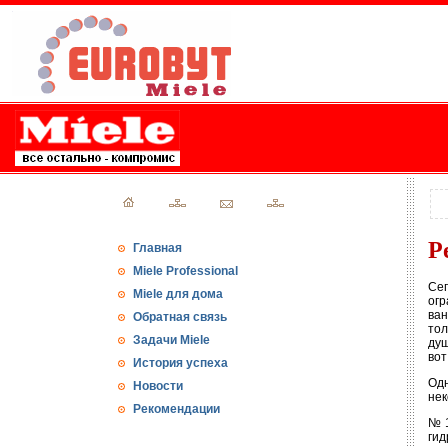
Р
Главная
Miele Professional
Сег
Miele для дома
огр
ван
Обратная связь
тол
Задачи Miele
душ
вот
История успеха
Одн
Новости
нек
Рекомендации
№1
гид