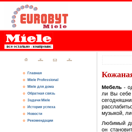
Кожаная
Главная
Miele Professional
Мебель
- о
Miele для дома
ли Вы себе
Обратная связь
сегодняшн
Задачи Miele
расслабить
История успеха
музыкой, ли
Новости
Рекомендации
Любимый ди
он станови