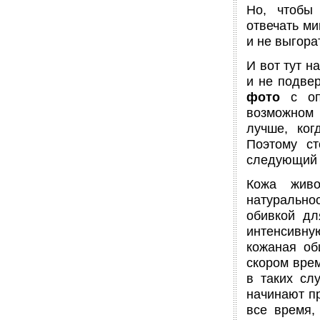
Но, чтобы
отвечать ми
и не выгора
И вот тут 
и не подве
фото
с опи
возможном
лучше, ког
Поэтому ст
следующий в
Кожа живо
натурально
обивкой дл
интенсивную
кожаная об
скором врем
в таких сл
начинают пр
все время,