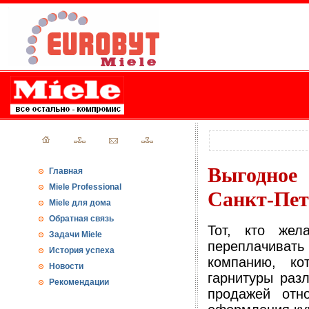
Выгодное
Главная
Miele Professional
Санкт-Пет
Miele для дома
Обратная связь
Тот, кто жел
Задачи Miele
переплачивать
История успеха
компанию, ко
Новости
гарнитуры раз
Рекомендации
продажей отн