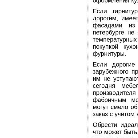
оформления ку
Если гарниту
дорогим, имее
фасадами из 
петербурге не
температурных
покупкой кух
фурнитуры.
Если дорогие
зарубежного пр
им не уступаю
сегодня мебе
производите
фабричным мо
могут смело об
заказ с учётом
Обрести идеал
что может быть