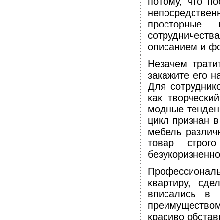
потому, что п
непосредствен
просторные 
сотрудничеств
описанием и ф
Незачем трати
закажите его н
Для сотрудник
как творчески
модные тенден
цикл признан в
мебель различн
товар строг
безукоризненно
Профессиона
квартиру, сд
вписались в 
преимуществом
красиво обстав