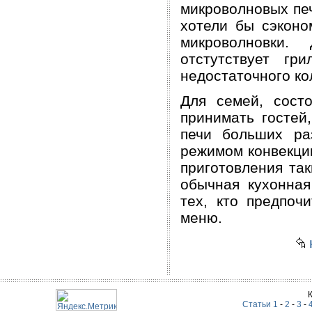
микроволновых пе
хотели бы сэконо
микроволновки.
отстутствует гр
недостаточного ко
Для семей, сост
принимать гостей
печи больших ра
режимом конвекции
приготовления та
обычная кухонная
тех, кто предпоч
меню.
Статьи 1
-
2
-
3
-