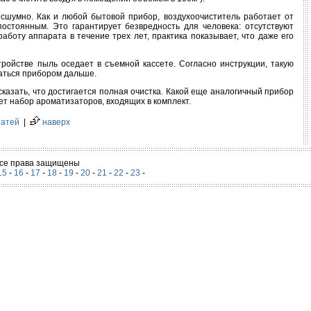
есшумно. Как и любой бытовой прибор, воздухоочиститель работает от
остоянным. Это гарантирует безвредность для человека: отсутствуют
боту аппарата в течение трех лет, практика показывает, что даже его
ройстве пыль оседает в съемной кассете. Согласно инструкции, такую
ваться прибором дальше.
казать, что достигается полная очистка. Какой еще аналогичный прибор
ет набор ароматизаторов, входящих в комплект.
татей
|
наверх
 Все права защищены
15
-
16
-
17
-
18
-
19
-
20
-
21
-
22
-
23
-