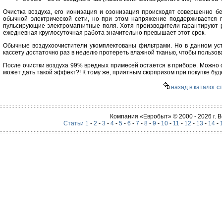
Очистка воздуха, его ионизация и озонизация происходят совершенно б
обычной электрической сети, но при этом напряжение поддерживается п
пульсирующие электромагнитные поля. Хотя производители гарантируют ра
ежедневная круглосуточная работа значительно превышает этот срок.
Обычные воздухоочистители укомплектованы фильтрами. Но в данном уст
кассету достаточно раз в неделю протереть влажной тканью, чтобы пользо
После очистки воздуха 99% вредных примесей остается в приборе. Можно с
может дать такой эффект?! К тому же, приятным сюрпризом при покупке буд
назад в каталог с
Компания «Евробыт» © 2000 - 2026 г.
Статьи 1
-
2
-
3
-
4
-
5
-
6
-
7
-
8
-
9
-
10
-
11
-
12
-
13
-
14
-