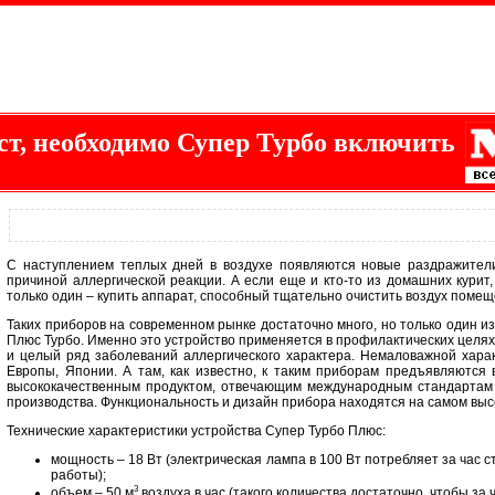
ст, необходимо Супер Турбо включить
С наступлением теплых дней в воздухе появляются новые раздражители
причиной аллергической реакции. А если еще и кто-то из домашних курит,
только один – купить аппарат, способный тщательно очистить воздух помещ
Таких приборов на современном рынке достаточно много, но только один и
Плюс Турбо. Именно это устройство применяется в профилактических целях
и целый ряд заболеваний аллергического характера. Немаловажной хара
Европы, Японии. А там, как известно, к таким приборам предъявляются
высококачественным продуктом, отвечающим международным стандартам И
производства. Функциональность и дизайн прибора находятся на самом выс
Технические характеристики устройства Супер Турбо Плюс:
мощность – 18 Вт (электрическая лампа в 100 Вт потребляет за час с
работы);
3
объем – 50 м
воздуха в час (такого количества достаточно, чтобы за