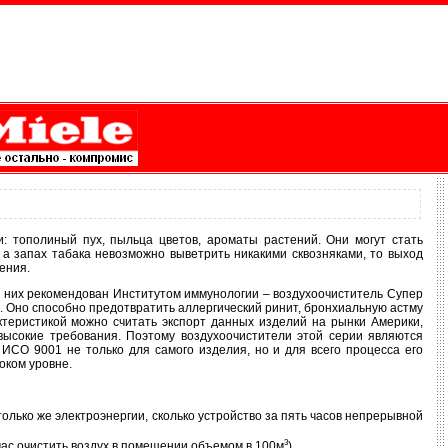
: тополиный пух, пыльца цветов, ароматы растений. Они могут стать
 а запах табака невозможно выветрить никакими сквозняками, то выход
ения.
з них рекомендован Институтом иммунологии – воздухоочиститель Супер
. Оно способно предотвратить аллергический ринит, бронхиальную астму
ктеристикой можно считать экспорт данных изделий на рынки Америки,
 высокие требования. Поэтому воздухоочистители этой серии являются
СО 9001 не только для самого изделия, но и для всего процесса его
оком уровне.
только же электроэнергии, сколько устройство за пять часов непрерывной
3
 час очистить воздух в помещении объемом в 100м
).