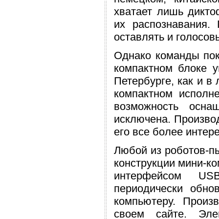
хватает лишь дикто
их распознавания.
оставлять и голосов
Однако команды пок
компактном блоке у
Петербурге, как и в
компактном исполн
возможность осна
исключена. Производ
его все более интер
Любой из роботов-п
конструкции мини-к
интерфейсом US
периодически обно
компьютеру. Произ
своем сайте. Эл