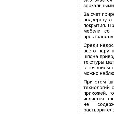
зеркальными
За счет при
подвергнута
покрытия. П
мебели со 
пространство
Среди недос
всего пару 
шпона приво
текстуры мат
с течением 
можно наблю
При этом шп
технологий 
прихожей, г
является эл
не содер
растворите