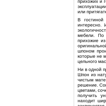
прихожих и 
эксплуатаци
или притягат
В гостиной
интересно. 
экологичнос
мебели. По
прихожие из
оригинальн
шпоном прои
которые не 
цельного мас
Ни в одной п
Шпон из нат
чистым мате
решение. Со
цветами, соч
получить ун
находит шир
заключает