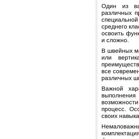
Один из ва
различных пр
специально
среднего кла
освоить функ
и сложно.
В швейных м
или вертик
преимуществ
все совреме
различных ш
Важной хар
выполнения 
возможност
процесс. Ос
своих навыка
Немаловажны
комплектац