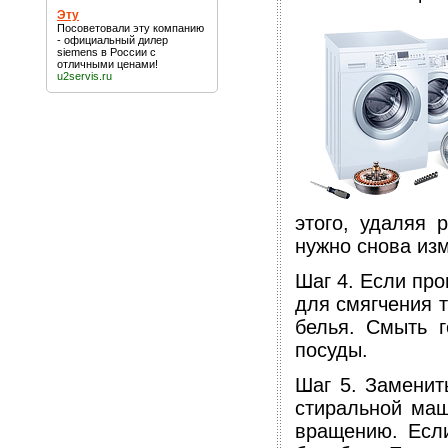
Эту
Посоветовали
эту
компанию
- официальный дилер
siemens в России с
отличными ценами!
u2servis.ru
этого, удаляя 
нужно снова из
Шаг 4. Если про
для смягчения 
белья. Смыть 
посуды.
Шаг 5. Заменит
стиральной маш
вращению. Если