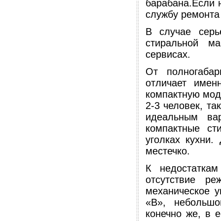
барабана.Если н
службу ремонта
В случае серь
стиральной м
сервисах.
От полногаба
отличает имен
компактную моде
2-3 человек, та
идеальным ва
компактные ст
уголках кухни.
местечко.
К недостаткам
отсутствие ре
механическое у
«В», небольшо
конечно же, в 