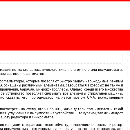
ашин не только автоматического типа, но и ручного или полуавтоматы.
авестись именно автоматом.
программаторы, которые позволяют быстро задать необходимые режимы
МА оснащены различными элементами, разобраться в которых не так уж и
ь управления, барабан, микроконтроллеры. Однако, среди всего множества
ое устройство позволяет связывать все элементы стиральной машины,
но сказать, что программатор является мозгом СМА, искусственным
посмотреть на схему, чтобы понять, какие детали там имеются и какой
ся углубления и выпуклости на устройстве. Это кулачки, так их именуют
аботу редуктора и синхрометра.
ец корпусом, которая закрывает обмотку, наконечники полюсные и ротор.
и предусматривается использование фигурных вставок, которая задает