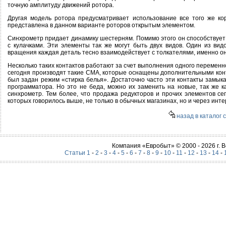
точную амплитуду движений ротора.
Другая модель ротора предусматривает использование все того же кор
представлена в данном варианте роторов открытым элементом.
Синхрометр придает динамику шестерням. Помимо этого он способствует 
с кулачками. Эти элементы так же могут быть двух видов. Один из ви
вращения каждая деталь тесно взаимодействует с толкателями, именно о
Несколько таких контактов работают за счет выполнения одного переменно
сегодня производят такие СМА, которые оснащены дополнительными конта
был задан режим «стирка белья». Достаточно часто эти контакты замыкае
программатора. Но это не беда, можно их заменить на новые, так же к
синхрометр. Тем более, что продажа редукторов и прочих элементов с
которых говорилось выше, не только в обычных магазинах, но и через инте
назад в каталог 
Компания «Евробыт» © 2000 - 2026 г.
Статьи 1
-
2
-
3
-
4
-
5
-
6
-
7
-
8
-
9
-
10
-
11
-
12
-
13
-
14
-