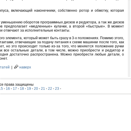
пуса, включающий наконечники, собственно ротор и обмотку, которая
уменьшению оборотов программных дисков и редуктора, а так же дисков
дов предполагает «медленные» кулачки, а второй «быстрые». В момент
ни отвечают за исполнительные контакты.
го элемента, который может быть сразу в 3-х положениях. Помимо этого,
ктами, отвечающие за подачу питания к схеме машинки после того, как
т, но это происходит только из-за того, что меняется положение ручки
ак все остальные детали, в том числе, можно приобрести и редуктор и
егодня достаточно распространена. Можно приобрести любые детали, о
рнет.
статей
|
наверх
 Все права защищены
15
-
16
-
17
-
18
-
19
-
20
-
21
-
22
-
23
-