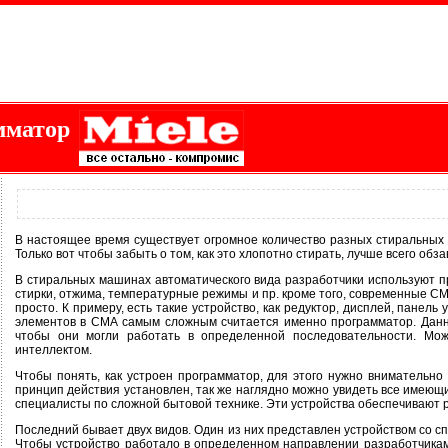
мматор
В настоящее время существует огромное количество разных стиральных м
Только вот чтобы забыть о том, как это хлопотно стирать, лучше всего обз
В стиральных машинах автоматического вида разработчики используют 
стирки, отжима, температурные режимы и пр. кроме того, современные С
просто. К примеру, есть такие устройство, как редуктор, дисплей, панел
элементов в СМА самым сложным считается именно программатор. Данн
чтобы они могли работать в определенной последовательности. Мож
интеллектом.
Чтобы понять, как устроен программатор, для этого нужно внимательно 
принцип действия установлен, так же наглядно можно увидеть все имеющие
специалисты по сложной бытовой технике. Эти устройства обеспечивают р
Последний бывает двух видов. Один из них представлен устройством со сп
Чтобы устройство работало в определенном направлении разработчикам