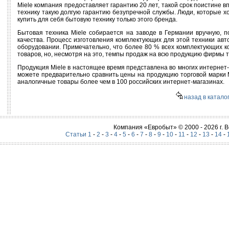
Miele компания предоставляет гарантию 20 лет, такой срок поистине в
технику такую долгую гарантию безупречной службы. Люди, которые х
купить для себя бытовую технику только этого бренда.
Бытовая техника Miele собирается на заводе в Германии вручную, 
качества. Процесс изготовления комплектующих для этой техники ав
оборудовании. Примечательно, что более 80 % всех комплектующих ко
товаров, но, несмотря на это, темпы продаж на всю продукцию фирмы т
Продукция Miele в настоящее время представлена во многих интернет-
можете предварительно сравнить цены на продукцию торговой марки Mi
аналогичные товары более чем в 100 российских интернет-магазинах.
назад в каталог
Компания «Евробыт» © 2000 - 2026 г.
Статьи 1
-
2
-
3
-
4
-
5
-
6
-
7
-
8
-
9
-
10
-
11
-
12
-
13
-
14
-