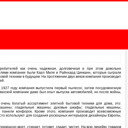
требителей как очень надежная, долговечная и при этом довольно
телями компании были Карл Миле и Райнхард Цинканн, которые сыграли
овой техники в будущем. На протяжении двух веков компания производит
ей.
В 1927 году компания выпустила первый пылесос, затем посудомоечную
манской компании даже был опыт выпуска автомобилей, но после войны,
очень богатый ассортимент элитной бытовой техники для дома, это:
машины; гладильные машины; духовые шкафы; гладильные машины;
; панели конфорок. Кроме этого, компания производит всевозможные
часто используют для создания роскошных интерьеров дизайнеры Европы,
екрасно моет, стирает, готовит, гладит, чистит. На всю линейку товаров