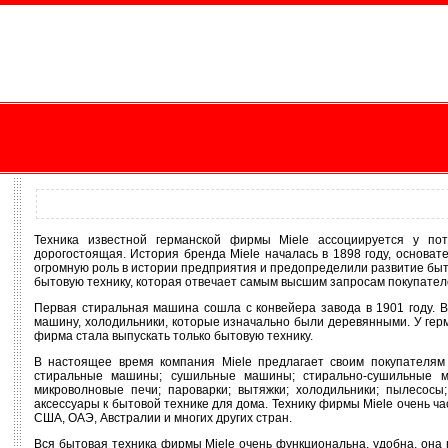
Техника известной германской фирмы Miele ассоциируется у по
дорогостоящая. История бренда Miele началась в 1898 году, основа
огромную роль в истории предприятия и предопределили развитие быт
бытовую технику, которая отвечает самым высшим запросам покупател
Первая стиральная машина сошла с конвейера завода в 1901 году. 
машину, холодильники, которые изначально были деревянными. У гер
фирма стала выпускать только бытовую технику.
В настоящее время компания Miele предлагает своим покупателям 
стиральные машины; сушильные машины; стирально-сушильные 
микроволновые печи; пароварки; вытяжки; холодильники; пылесосы
аксессуары к бытовой технике для дома. Технику фирмы Miele очень 
США, ОАЭ, Австралии и многих других стран.
Вся бытовая техника фирмы Miele очень функциональна, удобна, она пр