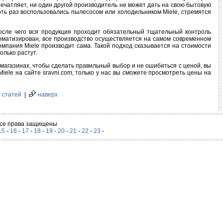
печатляет, ни один другой производитель не может дать на свою бытовую
оть раз воспользовались пылесосом или холодильником Miele, стремятся
после чего вся продукция проходит обязательный тщательный контроль
томатизирован, все производство осуществляется на самом современном
мпания Miele производит сама. Такой подход сказывается на стоимости
олько растут.
магазинах, чтобы сделать правильный выбор и не ошибиться с ценой, вы
ele на сайте sravni.com, только у нас вы сможете просмотреть цены на
 статей
|
наверх
 Все права защищены
15
-
16
-
17
-
18
-
19
-
20
-
21
-
22
-
23
-