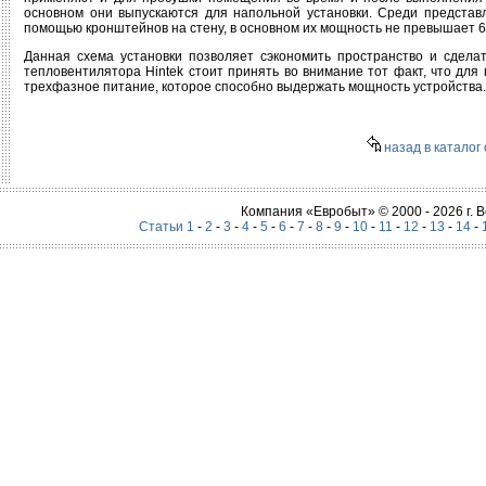
основном они выпускаются для напольной установки. Среди представл
помощью кронштейнов на стену, в основном их мощность не превышает 6 
Данная схема установки позволяет сэкономить пространство и сдела
тепловентилятора Hintek стоит принять во внимание тот факт, что для 
трехфазное питание, которое способно выдержать мощность устройства.
назад в каталог 
Компания «Евробыт» © 2000 - 2026 г.
Статьи 1
-
2
-
3
-
4
-
5
-
6
-
7
-
8
-
9
-
10
-
11
-
12
-
13
-
14
-