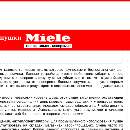
е пушки
т газовые тепловые пушки, которые полностью и без остатка сжигают
дные примеси. Данные устройства имеют небольшие габариты и вес,
тем, как совершить покупку стоит убедиться в том, что в устройстве
гателя установки от перегрева. Данные аргументы послужат верным
ит также шланг с редуктором, с помощью которого можно подключиться к
ивность, невысокий уровень шума, отсутствие загрязнения окружающей
рность на сегодняшний день газовые пушки заслужили у пользователей,
газинов, строительных площадок, складов, офисов и т.д. Чтобы достичь
егулятор мощности. Использовать такую установку можно в качестве
ен системой безопасности нагревателя и горелки.
ещения, как тепловентиляторы. Для промышленного использования лучше
луатировать на складах, магазинах, стройплощадках. Очень часто их
емонтных работ. Корпус данного устройства выполнен из металла, в