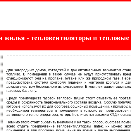
и жилья - тепловентиляторы и тепловы
Для загородных домов, коттеджей и дач оптимальным вариантом стану
топливо. В помещении в таком случае не будут присутствовать вре
функционируют они на пропане, бутане или же природном газе. Перед 
предусмотрена система контроля пламени и контроля корпуса и дви
доказательством безопасного использования. В комплектацию пушки вход
газовому баллону.
Среди преимуществ газовой тепловой пушки стоит отметить ее портат
среды и сохранность первоначального состава воздуха. Особую популя
которые используют их для обогрева обширных помещений, к примеру, ма
необходимой температуры в помещении в устройстве предусмотрен р
автономного теплогенератора, который отличается высоким КПД и оснащ
Помимо этого стоит обратить внимание и на такой способ обогрева пом
всего отдать предпочтение тепловентиляторам Hintek, их можно эксп
применяют и для просушки помещения во время и после выполнения р