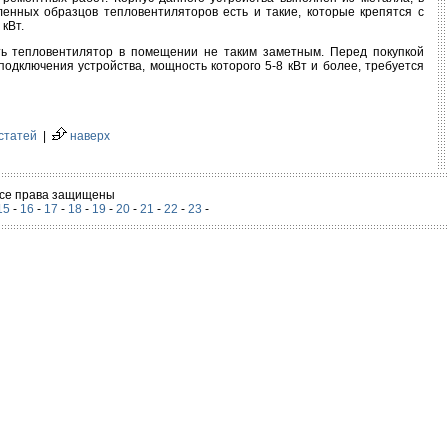
енных образцов тепловентиляторов есть и такие, которые крепятся с
кВт.
ть тепловентилятор в помещении не таким заметным. Перед покупкой
подключения устройства, мощность которого 5-8 кВт и более, требуется
статей
|
наверх
 Все права защищены
15
-
16
-
17
-
18
-
19
-
20
-
21
-
22
-
23
-