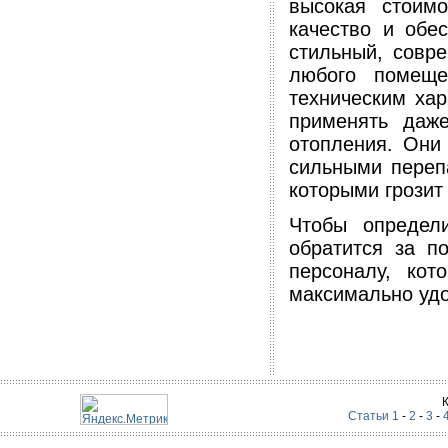
высокая стоим
качество и обе
стильный, совр
любого помеще
техническим ха
применять даж
отопления. Они
сильными переп
которыми грозит
Чтобы определ
обратится за п
персоналу, кот
максимально уд
Статьи 1
-
2
-
3
-