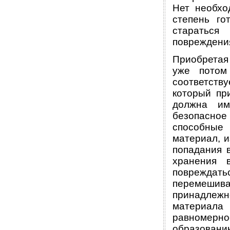
Нет необхо
степень го
стараться
повреждения
Приобретая
уже потом
соответств
который пр
должна им
безопасное
способные
материал, и
попадания 
хранения 
повреждат
перемешив
принадлежн
материал
равномерн
образовани