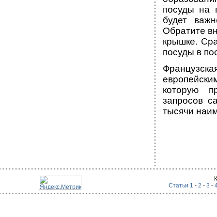
посуды на 
будет важн
Обратите вн
крышке. Ср
посуды в п
Французска
европейски
которую пр
запросов с
тысячи наи
Статьи 1
-
2
-
3
-