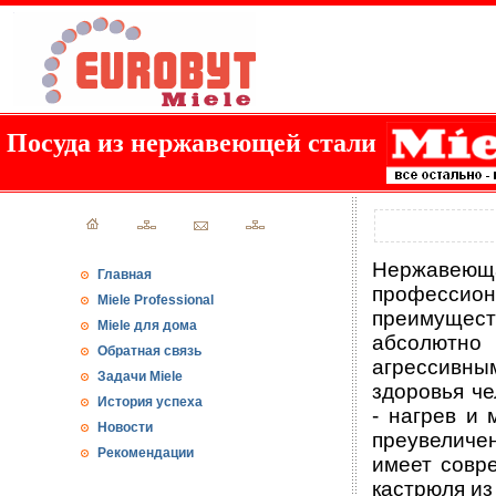
Посуда из нержавеющей стали
Нержавеюща
Главная
профессио
Miele Professional
преимуществ
Miele для дома
абсолютно
Обратная связь
агрессивны
Задачи Miele
здоровья че
История успеха
- нагрев и
Новости
преувеличе
Рекомендации
имеет совр
кастрюля и