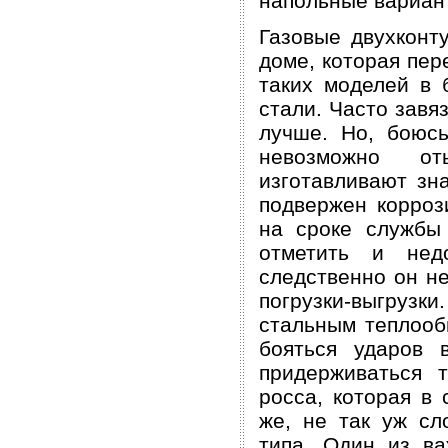
напольные вариан
Газовые двухконт
доме, которая пер
таких моделей в 
стали. Часто завя
лучше. Но, боюсь
невозможно от
изготавливают зн
подвержен корроз
на сроке службы
отметить и нед
следственно он н
погрузки-выгрузки
стальным теплооб
бояться ударов 
придерживаться 
росса, которая в
же, не так уж сл
типа. Один из ва