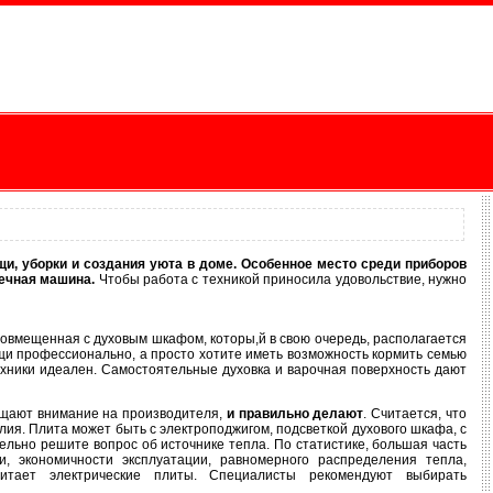
и, уборки и создания уюта в доме. Особенное место среди приборов
ечная машина.
Чтобы работа с техникой приносила удовольствие, нужно
овмещенная с духовым шкафом, которы,й в свою очередь, располагается
щи профессионально, а просто хотите иметь возможность кормить семью
ехники идеален. Самостоятельные духовка и варочная поверхность дают
ращают внимание на производителя,
и правильно делают
. Считается, что
ия. Плита может быть с электроподжигом, подсветкой духового шкафа, с
ельно решите вопрос об источнике тепла. По статистике, большая часть
, экономичности эксплуатации, равномерного распределения тепла,
читает электрические плиты. Специалисты рекомендуют выбирать