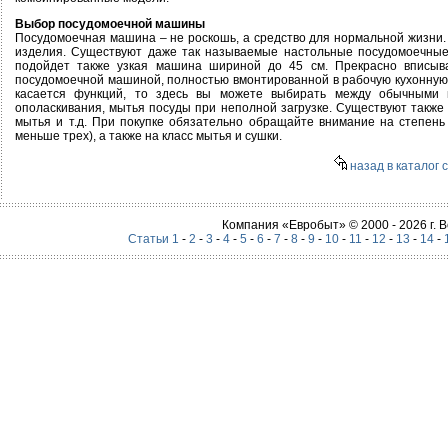
Выбор посудомоечной машины
Посудомоечная машина – не роскошь, а средство для нормальной жизни
изделия. Существуют даже так называемые настольные посудомоечные
подойдет также узкая машина шириной до 45 см. Прекрасно вписыва
посудомоечной машиной, полностью вмонтированной в рабочую кухонную п
касается функций, то здесь вы можете выбирать между обычными 
ополаскивания, мытья посуды при неполной загрузке. Существуют такж
мытья и т.д. При покупке обязательно обращайте внимание на степень
меньше трех), а также на класс мытья и сушки.
назад в каталог 
Компания «Евробыт» © 2000 - 2026 г.
Статьи 1
-
2
-
3
-
4
-
5
-
6
-
7
-
8
-
9
-
10
-
11
-
12
-
13
-
14
-