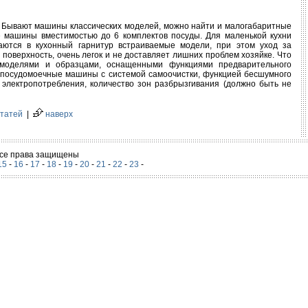
. Бывают машины классических моделей, можно найти и малогабаритные
 машины вместимостью до 6 комплектов посуды. Для маленькой кухни
ются в кухонный гарнитур встраиваемые модели, при этом уход за
оверхность, очень легок и не доставляет лишних проблем хозяйке. Что
моделями и образцами, оснащенными функциями предварительного
е посудомоечные машины с системой самоочистки, функцией бесшумного
 электропотребления, количество зон разбрызгивания (должно быть не
статей
|
наверх
 Все права защищены
15
-
16
-
17
-
18
-
19
-
20
-
21
-
22
-
23
-