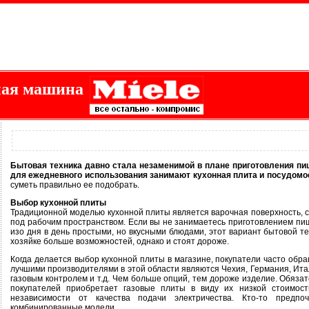
ная машина
Бытовая техника давно стала незаменимой в плане приготовления пищ
для ежедневного использования занимают кухонная плита и посудомо
суметь правильно ее подобрать.
Выбор кухонной плиты
Традиционной моделью кухонной плиты является варочная поверхность, с
под рабочим пространством. Если вы не занимаетесь приготовлением пи
изо дня в день простыми, но вкусными блюдами, этот вариант бытовой т
хозяйке больше возможностей, однако и стоят дороже.
Когда делается выбор кухонной плиты в магазине, покупатели часто об
лучшими производителями в этой области являются Чехия, Германия, Итал
газовым контролем и т.д. Чем больше опций, тем дороже изделие. Обязат
покупателей приобретает газовые плиты в виду их низкой стоимости
независимости от качества подачи электричества. Кто-то предпо
комбинированные модели.