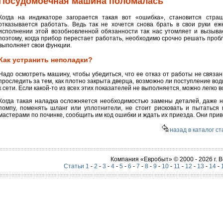
Посудомоечная машина поломалась
Когда на индикаторе загорается такая вот «ошибка», становится стра
отказывается работать. Ведь так не хочется снова брать в свои руки е
исполнении этой возобновленной обязанности так нас утомляет и вызыва
поэтому, когда прибор перестает работать, необходимо срочно решать про
выполняет свои функции.
Как устранить неполадки?
Надо осмотреть машину, чтобы убедиться, что ее отказ от работы не связа
проследить за тем, как плотно закрыта дверца, возможно ли поступление вод
к сети. Если какой-то из всех этих показателей не выполняется, можно легко
Когда такая наладка осложняется необходимостью замены деталей, даже н
помпу, поменять шланг или уплотнители, не стоит рисковать и пытаться 
мастерами по починке, сообщить им код ошибки и ждать их приезда. Они прив
назад в каталог ст
Компания «Евробыт» © 2000 - 2026 г.
Статьи 1
-
2
-
3
-
4
-
5
-
6
-
7
-
8
-
9
-
10
-
11
-
12
-
13
-
14
-