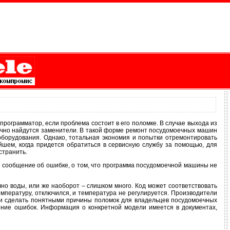
программатор, если проблема состоит в его поломке. В случае выхода из
ично найдутся заменители. В такой форме ремонт посудомоечных машин
оборудования. Однако, тотальная экономия и попытки отремонтировать
йшем, когда придется обратиться в сервисную службу за помощью, для
странить.
 сообщение об ошибке, о том, что программа посудомоечной машины не
чно воды, или же наоборот – слишком много. Код может соответствовать
емпературу, отключился, и температура не регулируется. Производители
м и сделать понятными причины поломок для владельцев посудомоечных
ние ошибок. Информация о конкретной модели имеется в документах,