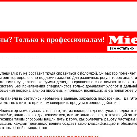
ны? Только к профессионалам!
Специалисту не составит труда справиться с поломкой. Он быстро поменяет 
строя термореле, оно подлежит замене. Для различных регуляторов аналог
экономит существенные суммы денег, по сравнению со стоимостью нового 
систему без привлечения специалистов только добавляют хлопот в дальне
решения первоначальной проблемы и поломок, возникших из-за попыток ее у
На панели высветились необычные данные, закралось подозрение… Да! Это
может по каким-то причинам совершить предусмотренное действие.
Индикатор может указывать на то, что из водопровода поступает недостато
ошибке, когда слив воды невозможен, или же когда сенсор, отвечающий за т
техники таким способом нашли путь к тому, как облегчить работу мастера
машин. Каждый производственник создает свою классификацию и обозначе
которые к ней прилагаются.