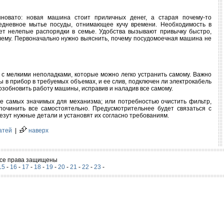
шновато: новая машина стоит приличных денег, а старая почему-то
жедневное мытье посуды, отнимающее кучу времени. Необходимость в
ет нелепые распорядки в семье. Удобства вызывают привычку быстро,
блему. Первоначально нужно выяснить, почему посудомоечная машина не
н с мелкими неполадками, которые можно легко устранить самому. Важно
ы в прибор в требуемых объемах, и ее слив, подключен ли электрокабель
 возобновить работу машины, исправив и наладив все самому.
е самых значимых для механизма; или потребностью очистить фильтр,
починить все самостоятельно. Предусмотрительнее будет связаться с
езут нужные детали и установят их согласно требованиям.
атей
|
наверх
 Все права защищены
15
-
16
-
17
-
18
-
19
-
20
-
21
-
22
-
23
-