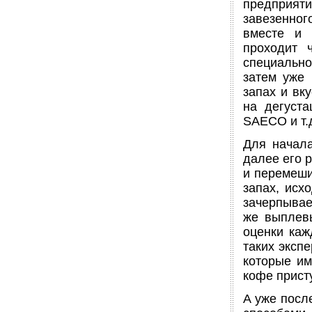
предприят
завезенног
вместе и 
проходит 
специальное
затем уже 
запах и вк
на дегуст
SAECO и т.
Для начала
далее его 
и перемеши
запах, исх
зачерпывае
же выплевы
оценки каж
таких эксп
которые им
кофе присту
А уже посл