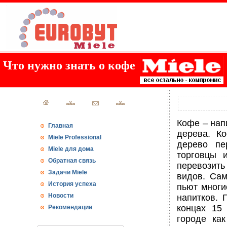
Что нужно знать о кофе
Кофе – нап
Главная
дерева. К
Miele Professional
дерево пе
Miele для дома
торговцы 
Обратная связь
перевозить
Задачи Miele
видов. Сам
История успеха
пьют многи
Новости
напитков. 
концах 15
Рекомендации
городе ка