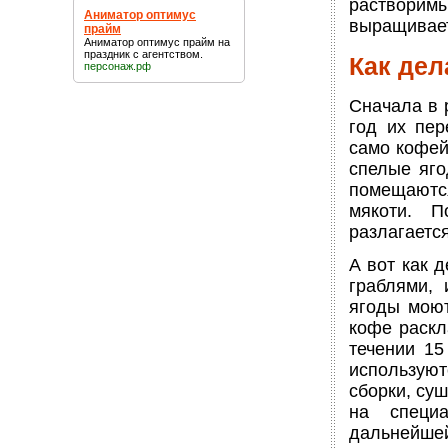
раствори
Аниматор оптимус
выращивает
прайм
Аниматор оптимус прайм
на
праздник с агентством.
Как дел
персонаж.рф
Сначала в 
год их пер
само кофей
спелые яго
помещаются
мякоти. 
разлагаетс
А вот как 
граблями, 
ягоды моют
кофе раскл
течении 15
используют
сборки, су
на специ
дальнейшей