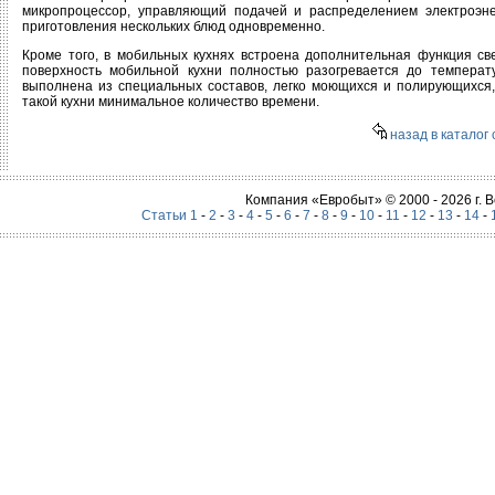
микропроцессор, управляющий подачей и распределением электроэне
приготовления нескольких блюд одновременно.
Кроме того, в мобильных кухнях встроена дополнительная функция све
поверхность мобильной кухни полностью разогревается до температ
выполнена из специальных составов, легко моющихся и полирующихся, 
такой кухни минимальное количество времени.
назад в каталог 
Компания «Евробыт» © 2000 - 2026 г.
Статьи 1
-
2
-
3
-
4
-
5
-
6
-
7
-
8
-
9
-
10
-
11
-
12
-
13
-
14
-