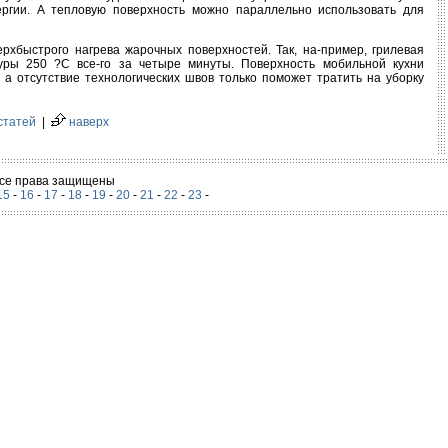
ргии. А тепловую поверхность можно параллельно использовать для
рхбыстрого нагрева жарочных поверхностей. Так, на-пример, грилевая
уры 250 ?С все-го за четыре минуты. Поверхность мобильной кухни
а отсутствие технологических швов только поможет тратить на уборку
статей
|
наверх
 Все права защищены
15
-
16
-
17
-
18
-
19
-
20
-
21
-
22
-
23
-