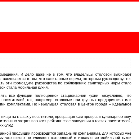
омещения. И дело даже не в том, что владельцы столовой выбирают
 заключается в том, что санитарные нормы, которыми руководствуется
ать эти громоздкие руководства по соблюдению санитарных норм стало
вой стала мобильная кухня.
ять все функции полноценной стационарной кухни. Безусловно, что
посетителей, как, например, столовые при крупных предприятиях или
ими комплектами. Но небольшая столовая в центре города – идеальное
пищи на глазах у посетителе, превращая сам процесс в кулинарное шоу.
ельных затрат повысит рейтинг свое заведения в глазах посетителей,
их блюд.
данной продукции производится западными компаниями, для которых уже
му уже никого не удивляет встроенный в управление мобильной кухни