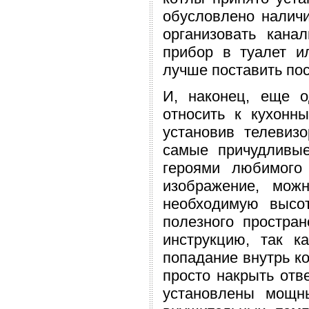
обусловлено налич
организовать кана
прибор в туалет и
лучше поставить по
И, наконец, еще о
относить к кухонн
установив телевиз
самые причудливые
героями любимого 
изображение, мож
необходимую высот
полезного простран
инструкцию, так к
попадание внутрь к
просто накрыть отв
установлены мощны