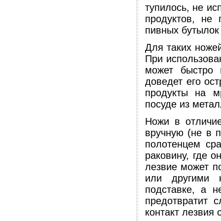
тупилось, не ис
продуктов, не 
пивных бутылок 
Для таких ноже
При использова
может быстро 
доведет его ос
продукты на м
посуде из метал
Ножи в отличи
вручную (не в 
полотенцем сра
раковину, где о
лезвие может п
или другими 
подставке, а 
предотвратит с
контакт лезвия