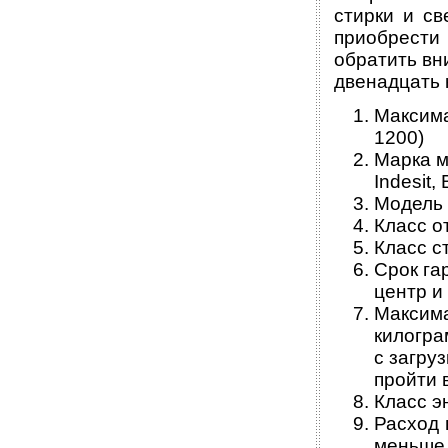
стирки и с
приобрести
обратить вн
двенадцать 
Максима
1200)
Марка м
Indesit,
Модель 
Класс о
Класс с
Срок га
центр и
Максим
килогра
с загру
пройти 
Класс э
Расход 
меньше 