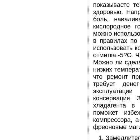
показываете т
здоровью. Напр
боль, навалив
кислородное г
можно использо
в правилах по 
использовать к
отметка -5?С. Ч
Можно ли сдела
низких темпера
что ремонт пр
требует дене
эксплуатаци
консервация. 
хладагента в
поможет избе
компрессора, а
фреоновые маги
Замедлите