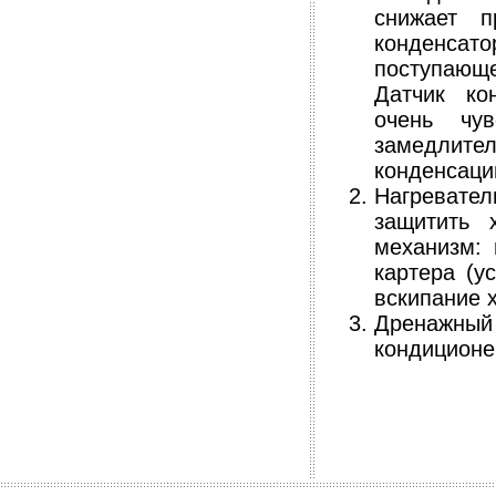
снижает п
конденса
поступающе
Датчик ко
очень чу
замедлител
конденсаци
Нагревате
защитить 
механизм: 
картера (у
вскипание х
Дренажный
кондиционер