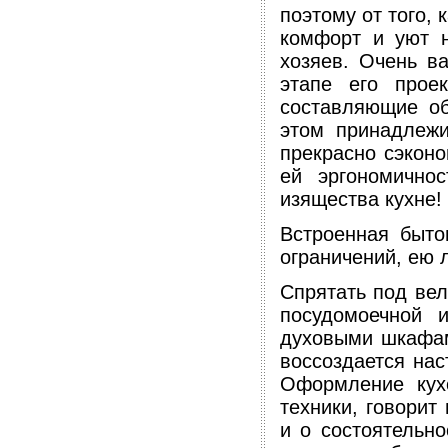
поэтому от того,
комфорт и уют н
хозяев. Очень в
этапе его прое
составляющие о
этом принадлежи
прекрасно сэконо
ей эргономичнос
изящества кухне!
Встроенная быто
ограничений, ею л
Спрятать под ве
посудомоечной 
духовыми шкафам
воссоздается на
Оформление кух
техники, говорит
и о состоятельно