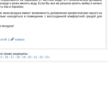
й образовался на барабане от жесткой воды, а с гигиенической добавкой
 воде и реже менять воду. Если Вы все же решили купить мойку и ничего
ть бак и барабан.
о моек воздуха имеют возможность добавления ароматических масел на
олько находиться в помещении с воссозданной комфортной средой для
о воздуха!
татей
|
наверх
 Все права защищены
15
-
16
-
17
-
18
-
19
-
20
-
21
-
22
-
23
-