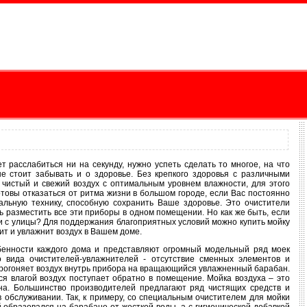
 расслабиться ни на секунду, нужно успеть сделать то многое, на что
не стоит забывать и о здоровье. Без крепкого здоровья с различными
 чистый и свежий воздух с оптимальным уровнем влажности, для этого
отовы отказаться от ритма жизни в большом городе, если Вас постоянно
альную технику, способную сохранить Ваше здоровье. Это очистители
ть разместить все эти приборы в одном помещении. Но как же быть, если
ахи с улицы? Для поддержания благоприятных условий можно купить мойку
ит и увлажнит воздух в Вашем доме.
обенности каждого дома и представляют огромный модельный ряд моек
 вида очистителей-увлажнителей - отсутствие сменных элементов и
прогоняет воздух внутрь прибора на вращающийся увлажненный барабан.
ся влагой воздух поступает обратно в помещение. Мойка воздуха – это
на. Большинство производителей предлагают ряд чистящих средств и
 обслуживании. Так, к примеру, со специальным очистителем для мойки