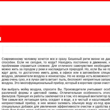
Современному человеку хочется все и сразу. Бешеный ритм жизни не дает
способен. Если не сегодня, то когда? Находясь постоянно в движении, 
проблемами справиться сложнее. Для отличного самочувствия необходим
можно жить за городом у реки и наслаждаться природой. Но, если Вы не г
ждут дела, то достаточно иметь дома, в офисе или в автомобиле специ
воздуха, увлажнители воздуха и ионизаторы. Но не всегда есть возможнос
дома очень сухо, и в лучах света витает пыль, беспокоят неприятные зап
воздуха. Это многофункциональный прибор, который в короткие сроки очист
Как выбрать мойку воздуха, спросите Вы. Производители учитывают ос
различной формы и цветовой гаммы. Отличительная особенность этого
фильтров. Принцип их работы заключается в том, что мощный вентилятор 
Тем самым вся летающая грязь оседает в воде, а в чистый и насытивший
неприхотливый прибор, в нее можно заливать обычную воду из-под кра
специальных добавок для увеличения эффективности очистки и удобства в