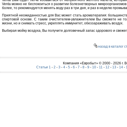
Venta Вам будет легче избавиться от неприятного желтого налета, которы
Venta можно не беспокоиться о развитии болезнетворных микроорганизмов в
более, то рекомендуется менять воду раз в три дня, и раз в неделю промыва
Приятной неожиданностью для Вас может стать ароматерапия: большинств
спиртовой основе. С таким очистителем-увлажнителем Вы сможете не т
жизни, но и снимать стресс, укреплять иммунитет, обеззараживать воздух.
Выбирая мойку воздуха, Вы получите долговечный запас здорового и свежег
назад в каталог с
Компания «Евробыт» © 2000 - 2026 г.
Статьи 1
-
2
-
3
-
4
-
5
-
6
-
7
-
8
-
9
-
10
-
11
-
12
-
13
-
14
-