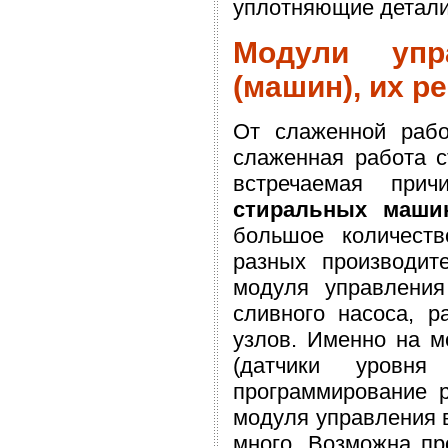
уплотняющие детали
Модули упр
(машин), их р
От слаженной рабо
слаженная работа 
встречаемая при
стиральных маши
большое количест
разных производит
модуля управления
сливного насоса, р
узлов. Именно на м
(датчики уровн
программирование 
модуля управления 
много. Возможна пр