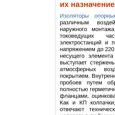
их назначение
Изоляторы опорны
различным воздей
наружного монтаж
токоведущих ча
электростанций и 
напряжением до 220 
несущего элемента
выступает стержень
атмосферных возд
покрытием. Внутрен
пробоев путем обр
полностью герметичн
фланцами, оцинкова
Как и КП колпачки
отвечают техниче