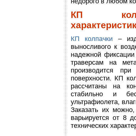
недорого в любом ко
КП колпа
характеристи
КП колпачки
– изде
выносливого к возд
надежной фиксации
траверсам на мет
производится при
поверхности. КП ко
рассчитаны на ко
стабильно и бе
ультрафиолета, влаг
Заказать их можно,
варьируется от 8 д
технических характе