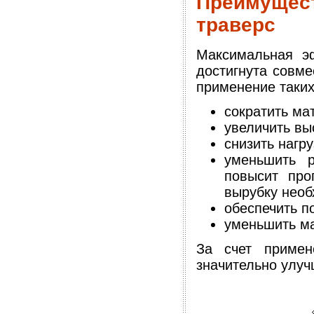
Преимущес
траверс
Максимальная эф
достигнута совме
применение таких
сократить ма
увеличить вы
снизить нагру
уменьшить 
повысит про
вырубку необ
обеспечить п
уменьшить ма
За счет примен
значительно улуч