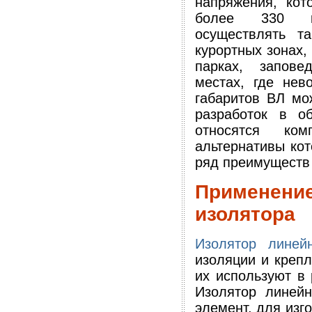
напряжения, кот
более 330 кВ
осуществлять та
курортных зонах,
парках, запов
местах, где нев
габаритов ВЛ мо
разработок в о
относятся ком
альтернативы кот
ряд преимуществ
Применен
изолятора
Изолятор линей
изоляции и креп
их используют в 
Изолятор линейн
элемент, для изг