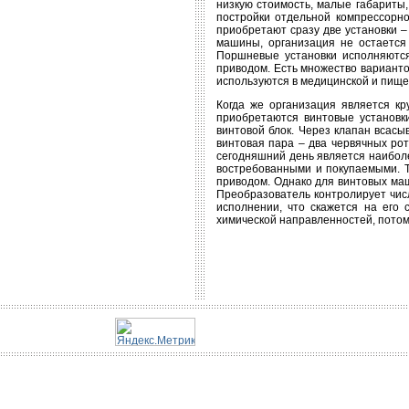
низкую стоимость, малые габариты,
постройки отдельной компрессорно
приобретают сразу две установки –
машины, организация не остается
Поршневые установки исполняются
приводом. Есть множество вариант
используются в медицинской и пище
Когда же организация является кр
приобретаются винтовые установки
винтовой блок. Через клапан всасы
винтовая пара – два червячных рот
сегодняшний день является наибол
востребованными и покупаемыми. Т
приводом. Однако для винтовых ма
Преобразователь контролирует чис
исполнении, что скажется на его
химической направленностей, потом