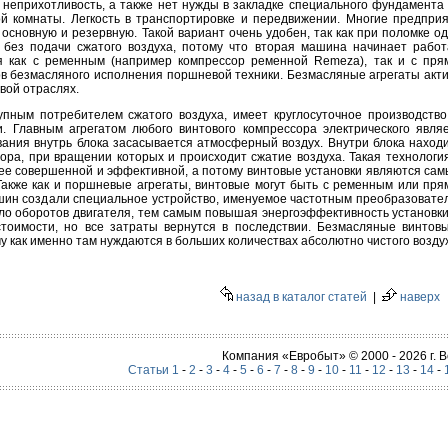
 неприхотливость, а также нет нужды в закладке специального фундамента
й комнаты. Легкость в транспортировке и передвижении. Многие предпри
 основную и резервную. Такой вариант очень удобен, так как при поломке о
 без подачи сжатого воздуха, потому что вторая машина начинает работ
 как с ременным (например компрессор ременной Remeza), так и с пр
ов безмасляного исполнения поршневой техники. Безмасляные агрегаты акт
вой отраслях.
упным потребителем сжатого воздуха, имеет круглосуточное производство
. Главным агрегатом любого винтового компрессора электрического явля
вания внутрь блока засасывается атмосферный воздух. Внутри блока наход
ора, при вращении которых и происходит сжатие воздуха. Такая технологи
ее совершенной и эффективной, а потому винтовые установки являются са
акже как и поршневые агрегаты, винтовые могут быть с ременным или пр
шин создали специальное устройство, именуемое частотным преобразовате
ло оборотов двигателя, тем самым повышая энергоэффективность установки
 стоимости, но все затраты вернутся в последствии. Безмасляные винто
у как именно там нуждаются в больших количествах абсолютно чистого возду
назад в каталог статей
|
наверх
Компания «Евробыт» © 2000 - 2026 г.
Статьи 1
-
2
-
3
-
4
-
5
-
6
-
7
-
8
-
9
-
10
-
11
-
12
-
13
-
14
-