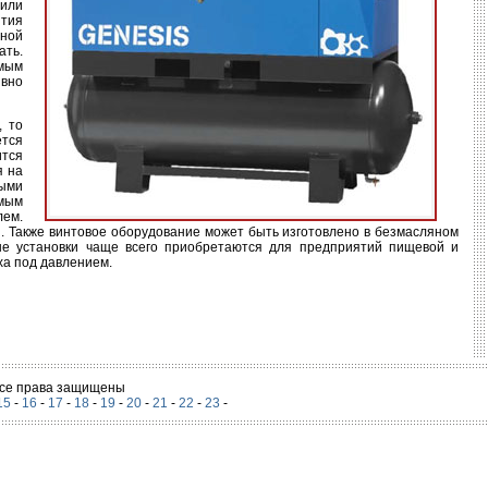
 или
ятия
дной
ать.
ямым
ивно
, то
ется
ится
я на
мыми
ямым
лем.
. Также винтовое оборудование может быть изготовлено в безмасляном
вые установки чаще всего приобретаются для предприятий пищевой и
ха под давлением.
 Все права защищены
15
-
16
-
17
-
18
-
19
-
20
-
21
-
22
-
23
-