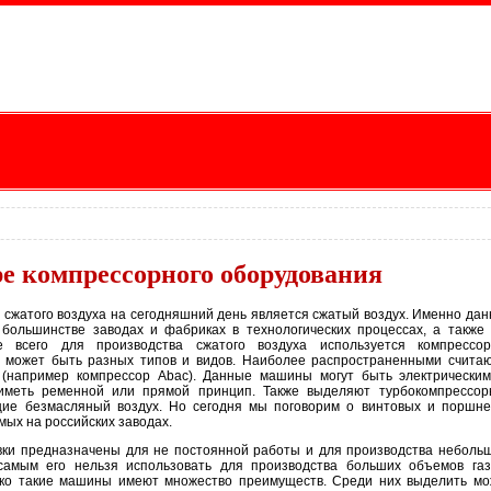
е компрессорного оборудования
сжатого воздуха на сегодняшний день является сжатый воздух. Именно да
 большинстве заводах и фабриках в технологических процессах, а также
е всего для производства сжатого воздуха используется компрессор
е может быть разных типов и видов. Наиболее распространенными счита
(например компрессор Abac). Данные машины могут быть электрически
иметь ременной или прямой принцип. Также выделяют турбокомпрессо
щие безмасляный воздух. Но сегодня мы поговорим о винтовых и поршн
ых на российских заводах.
ки предназначены для не постоянной работы и для производства неболь
 самым его нельзя использовать для производства больших объемов га
нако такие машины имеют множество преимуществ. Среди них выделить м