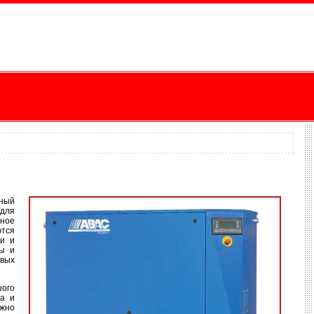
нный
 для
ное
ются
ми и
ры и
евых
шого
за и
ожно