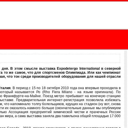
 дня. В этом смысле выставка Expodetergo International в северной
та то же самое, что для спортсменов Олимпиада. Или как чемпионат
вая, что тон среди производителей оборудования для нашей отрасли
 Италия
. В период с 15 по 18 октября 2010 года она впервые проходила в
оторый называется Ро (Rho Fiera Milano - на языке оригинала). По
t во Франкфурте-на-Майне. Поезд метро прибывает на конечную станцию
выставке. Предварительная интернет-регистрация позволила избежать
 что напоминало толпу болельщиков, идущих на стадион (ну вот, снова
ости их оказалось намного больше (окончательные данные мы опубликуем
олько Ассоциация предприятий химической чистки и прачечных России
ран мира, а сама выставка заняла два павильона общей площадью 17.000