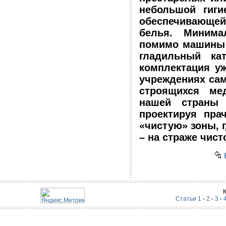
небольшой гиги
обеспечивающе
белья. Минима
помимо машины 
гладильный ка
комплектация у
учреждениях сам
строящихся ме
нашей страны 
проектируя пра
«чистую» зоны, 
– на страже чист
н
Статьи 1
-
2
-
3
-