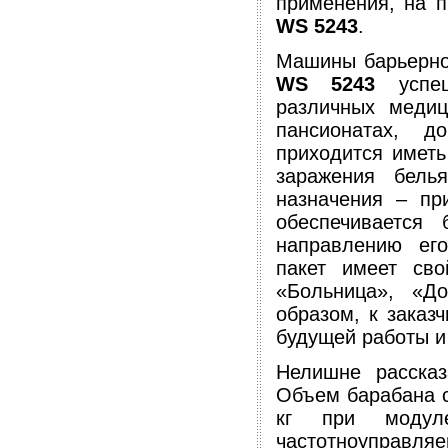
применения, на 
WS 5243
.
Машины барьерно
WS 5243
успеш
различных медиц
пансионатах, д
приходится имет
заражения бель
назначения – пр
обеспечивается
направлению ег
пакет имеет св
«Больница», «Д
образом, к заказ
будущей работы и
Нелишне рассказ
Объем барабана со
кг при модуле
частотноуправл