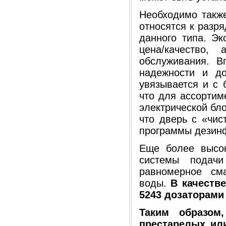
Необходимо такж
относятся к разр
данного типа. Э
цена/качество,
обслуживания. В
надежности и до
увязывается и с 
что для ассортим
электрической бл
что дверь с «чис
программы дезин
Еще более высок
системы подачи
равномерное см
воды.
В качеств
5243 дозаторами
Таким образом
престарелых ил