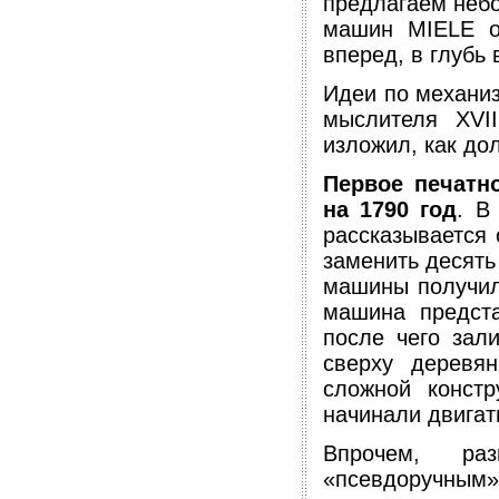
предлагаем небо
машин MIELE о
вперед, в глубь 
Идеи по механиз
мыслителя XVI
изложил, как до
Первое печатн
на 1790 год
. В
рассказывается
заменить десять
машины получил
машина предст
после чего зал
сверху деревя
сложной конст
начинали двигат
Впрочем, ра
«псевдоручным»