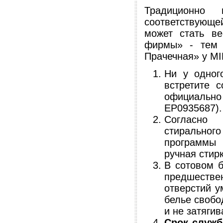
Традиционно
соответствующ
может стать в
фирмы» - тем 
Прачечная» у MIE
Ни у одног
встретите 
официально
EP0935687).
Согласно 
стиральног
программы
ручная стирк
В сотовом б
предшествен
отверстий у
белье свобо
и не затягив
Срок служб