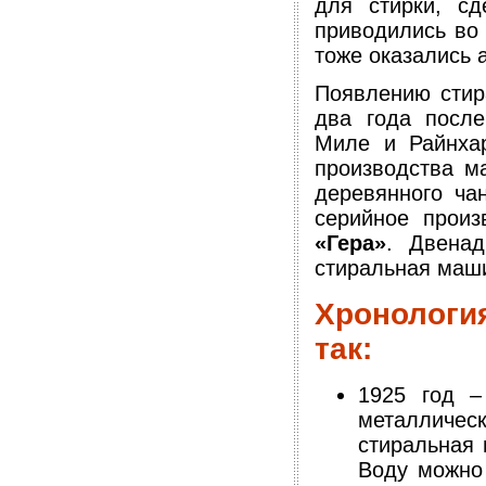
для стирки, сд
приводились во
тоже оказались 
Появлению сти
два года после
Миле и Райнха
производства м
деревянного ча
серийное произ
«Гера»
. Двенад
стиральная маш
Хронологи
так:
1925 год –
металличес
стиральная 
Воду можно 