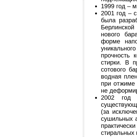
1999 год – 
2001 год – 
была разра
Берлинской
нового бар
форме нап
уникальног
прочность 
стирки. В 
сотового ба
водная плен
при отжиме 
не деформир
2002 год 
существующе
(за исключе
сушильных а
практическ
стиральных 