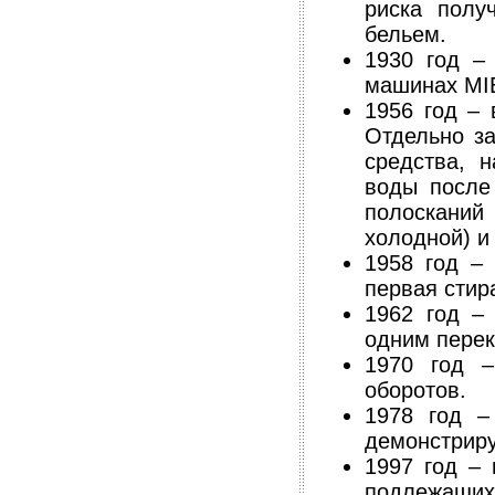
риска полу
бельем.
1930 год –
машинах MIE
1956 год – 
Отдельно з
средства, 
воды после
полосканий
холодной) и
1958 год –
первая стир
1962 год –
одним пере
1970 год 
оборотов.
1978 год –
демонстриру
1997 год –
подлежащих 