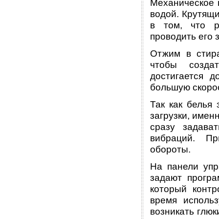
Механическое 
водой. Крутящи
в том, что р
проводить его 
Отжим в стир
чтобы созда
достигается 
большую скорос
Так как белья
загрузки, имен
сразу задава
вибраций. П
обороты.
На панели упр
задают програ
который конт
время исполь
возникать глюк