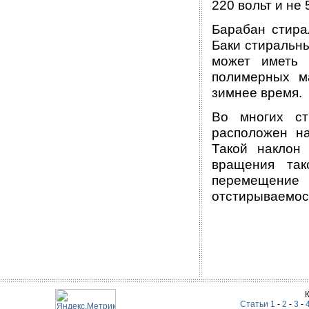
220 вольт и не 
Барабан стира
Баки стиральн
может иметь 
полимерных м
зимнее время.
Во многих ст
расположен на
Такой наклон 
вращения так
перемещени
отстирываемос
Статьи 1
-
2
-
3
-