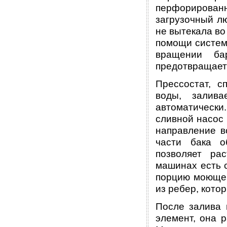
перфорирован
загрузочный лю
не вытекала во
помощи систем
вращении ба
предотвращает
Прессостат, с
воды, залива
автоматическ
сливной насос
направление в
части бака о
позволяет ра
машинах есть 
порцию моющег
из ребер, кото
После залива 
элемент, она 