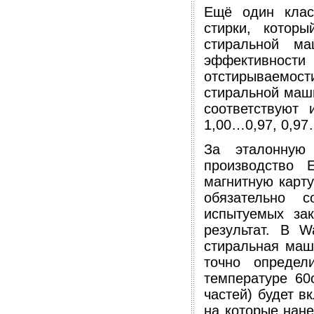
Ещё один клас
стирки, котор
стиральной м
эффективнос
отстирываемост
стиральной маши
соответствуют 
1,00…0,97, 0,97
За эталонную
производство 
магнитную карту
обязательно 
испытуемых зак
результат. В W
стиральная маш
точно определ
температуре 60
частей) будет в
на которые нане