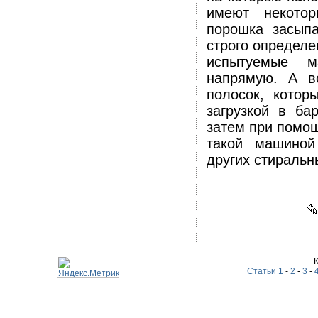
имеют некотор
порошка засып
строго определе
испытуемые м
напрямую. А в
полосок, котор
загрузкой в ба
затем при помо
такой машиной
других стиральны
Статьи 1
-
2
-
3
-