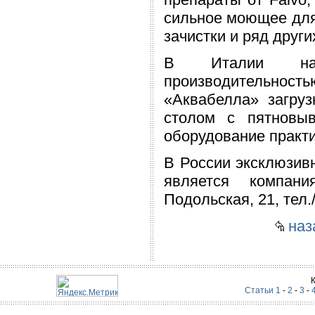
сильное моющее для
зачистки и ряд други
В Италии нам 
производительност
«Аквабелла» загру
столом с пятновы
оборудование практи
В России эксклюзив
является компани
Подольская, 21, тел.
наза
Статьи 1
-
2
-
3
-