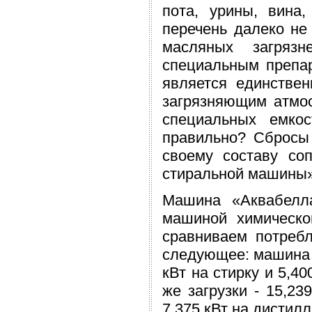
пота, урины, вина,
перечень далеко не
масляных загряз
специальным препар
является единстве
загрязняющим атмос
специальных емкос
правильно? Сбросы 
своему составу со
стиральной машины»
Машина «Аквабелл
машиной химическо
сравниваем потребл
следующее: машина «
кВт на стирку и 5,4
же загрузки - 15,23
7,375 кВт на дистил