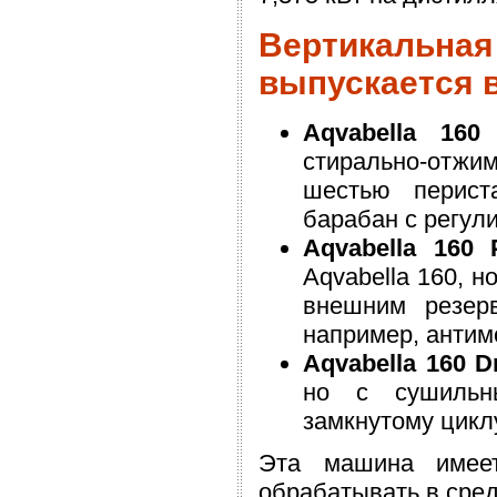
Вертикаль
выпускается в
Aqvabella 160
в
стирально-отжи
шестью перист
барабан с регул
Aqvabella 160 P
Aqvabella 160, 
внешним резерв
например, антимо
Aqvabella 160 D
но с сушильн
замкнутому цикл
Эта машина имеет
обрабатывать в средн